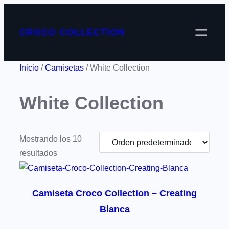
CROCO COLLECTION
Inicio
/
Camisetas
/ White Collection
White Collection
Mostrando los 10
resultados
Camiseta Croco Collection – Creating
Blanca