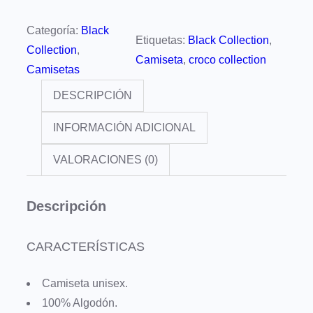
m
i
Categoría:
Black
Etiquetas:
Black Collection
, 
s
Collection
, 
Camiseta
, 
croco collection
e
Camisetas
t
DESCRIPCIÓN
a
C
INFORMACIÓN ADICIONAL
r
VALORACIONES (0)
o
c
Descripción
o
C
o
CARACTERÍSTICAS
l
l
Camiseta unisex.
e
100% Algodón.