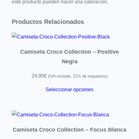
este producto pueden hacer una valoración.
a
H
Productos Relacionados
o
r
i
z
Camiseta Croco Collection – Positive
o
Negra
n
t
24,95
€
(IVA incluido, 21% de impuestos)
a
Seleccionar opciones
l
c
a
n
t
Camiseta Croco Collection – Focus Blanca
i