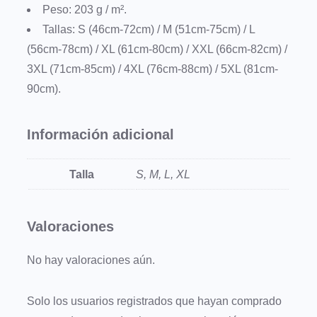
c
Peso: 203 g / m².
t
Tallas: S (46cm-72cm) / M (51cm-75cm) / L
i
(56cm-78cm) / XL (61cm-80cm) / XXL (66cm-82cm) /
o
3XL (71cm-85cm) / 4XL (76cm-88cm) / 5XL (81cm-
n
90cm).
–
B
Información adicional
A
S
Talla
S, M, L, XL
I
C
Valoraciones
S
N
No hay valoraciones aún.
e
g
Solo los usuarios registrados que hayan comprado
r