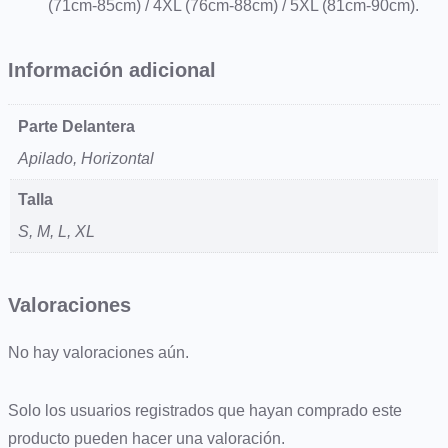
e
(71cm-85cm) / 4XL (76cm-88cm) / 5XL (81cm-90cm).
c
t
Información adicional
i
o
Parte Delantera
n
Apilado, Horizontal
–
P
Talla
o
S, M, L, XL
s
i
Valoraciones
t
i
No hay valoraciones aún.
v
e
Solo los usuarios registrados que hayan comprado este
N
producto pueden hacer una valoración.