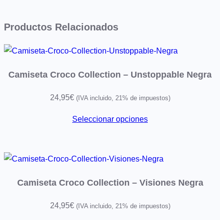
e
g
Productos Relacionados
r
a
c
a
Camiseta Croco Collection – Unstoppable Negra
n
t
24,95
€
(IVA incluido, 21% de impuestos)
i
Seleccionar opciones
d
a
d
Camiseta Croco Collection – Visiones Negra
24,95
€
(IVA incluido, 21% de impuestos)