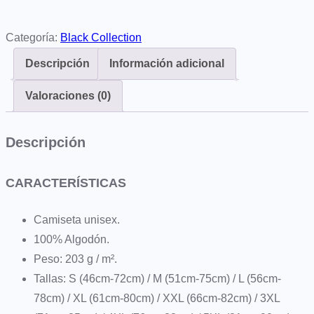
a
m
Categoría:
Black Collection
i
s
Descripción
Información adicional
e
Valoraciones (0)
t
a
C
Descripción
r
o
CARACTERÍSTICAS
c
o
Camiseta unisex.
C
100% Algodón.
o
Peso: 203 g / m².
l
Tallas: S (46cm-72cm) / M (51cm-75cm) / L (56cm-
l
78cm) / XL (61cm-80cm) / XXL (66cm-82cm) / 3XL