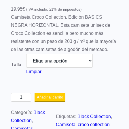
19,95
€
(IVA incluido, 21% de impuestos)
Camiseta Croco Collection. Edición BASICS
NEGRA HORIZONTAL. Esta camiseta unisex de
Croco Collection es sencilla pero mucho más
resistente con un peso de 203 g / m² que la mayoría
de las otras camisetas de algodón del mercado.
Talla
Limpiar
C
Añadir al carrito
a
Categoría:
Black
m
Etiquetas:
Black Collection
, 
Collection
, 
i
Camiseta
, 
croco collection
Camisetas
s