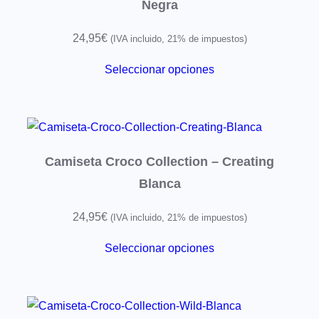
Negra
i
24,95
€
l
(IVA incluido, 21% de impuestos)
a
Seleccionar opciones
d
o
c
a
n
Camiseta Croco Collection – Creating
t
Blanca
i
24,95
€
(IVA incluido, 21% de impuestos)
d
a
Seleccionar opciones
d