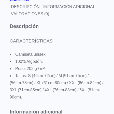
DESCRIPCIÓN
INFORMACIÓN ADICIONAL
e
VALORACIONES (0)
t
a
Descripción
C
r
CARACTERÍSTICAS
o
c
Camiseta unisex.
o
100% Algodón.
C
Peso: 203 g / m².
o
Tallas: S (46cm-72cm) / M (51cm-75cm) / L
l
(56cm-78cm) / XL (61cm-80cm) / XXL (66cm-82cm) /
l
3XL (71cm-85cm) / 4XL (76cm-88cm) / 5XL (81cm-
e
90cm).
c
t
Información adicional
i