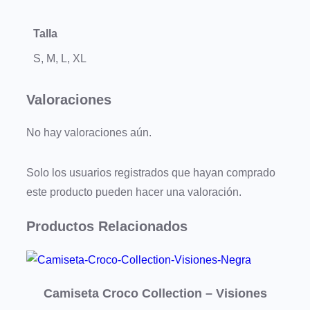
o
Talla
n
–
S, M, L, XL
B
A
Valoraciones
S
No hay valoraciones aún.
I
C
Solo los usuarios registrados que hayan comprado
S
este producto pueden hacer una valoración.
N
e
Productos Relacionados
g
r
a
A
Camiseta Croco Collection – Visiones
p